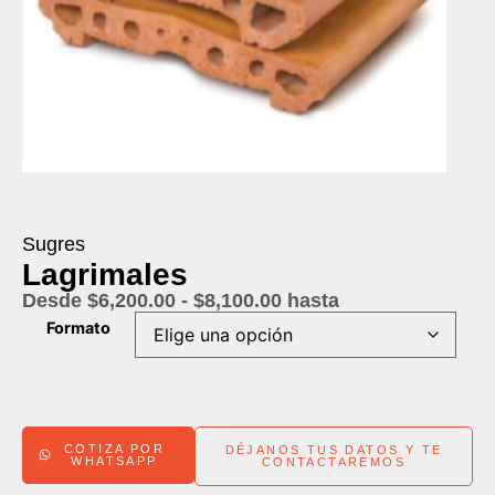
Sugres
Lagrimales
Desde
$
6,200.00
-
$
8,100.00
hasta
Formato
COTIZA POR
DÉJANOS TUS DATOS Y TE
WHATSAPP
CONTACTAREMOS