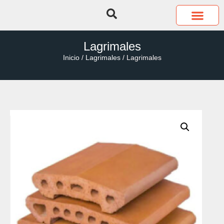
QUIÉNES SOMOS
COTIZA TUS P
Lagrimales
Inicio
/
Lagrimales
/ Lagrimales