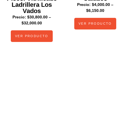
Ladrillera Los
Precio:
$
4,000.00
–
Vados
$
6,150.00
Precio:
$
30,800.00
–
$
32,000.00
VER PRODUCTO
VER PRODUCTO
Cotiza
materiales
de la mejor
calidad
para tu
obra