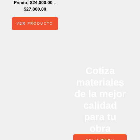
Precio:
$
24,000.00
–
$
27,800.00
VER PRODUCTO
Cotiza
materiales
de la mejor
calidad
para tu
obra