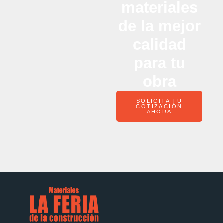
materiales
de la mejor
calidad
para tu
obra
SOLICITA TU
COTIZACIÓN
AHORA