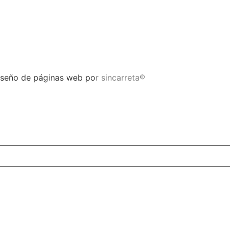
Diseño de páginas web po
r
sincarreta®