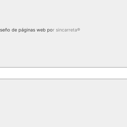
Diseño de páginas web po
r
sincarreta®