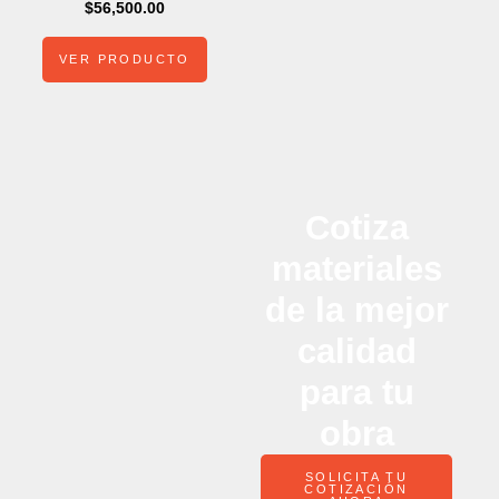
$
56,500.00
VER PRODUCTO
Cotiza
materiales
de la mejor
calidad
para tu
obra
SOLICITA TU
COTIZACIÓN