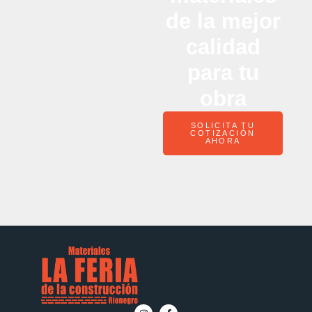
de la mejor
calidad
para tu
obra
SOLICITA TU
COTIZACIÓN
AHORA